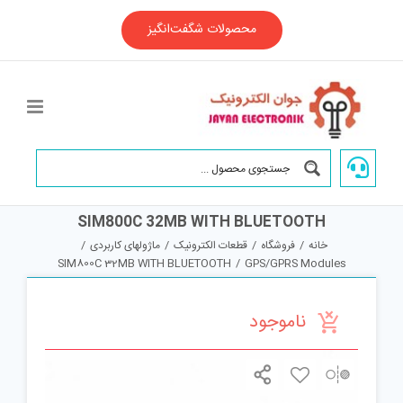
Ski
t
محصولات شگفت‌انگیز
conten
SIM800C 32MB WITH BLUETOOTH
خانه
/
فروشگاه
/
قطعات الکترونیک
/
ماژولهای کاربردی
/
SIM800C 32MB WITH BLUETOOTH
/
GPS/GPRS Modules
ناموجود