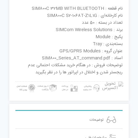
نام قطعه : SIM800C 32MB WITH BLUETOOTH
نام کارخانه‌ای : SIM800C S2-1068T-Z1L1G
تعداد در بسته : 50 عدد
برند : SIMCom Wireless Solutions
پکیج : Module
بسته‌بندی : Tray
عنوان گروه : GPS/GPRS Modules
اسناد : SIM800_Series_AT_command.pdf
توضیحات فروش : در هنگام خرید مشکلات احتمالی عدم
ریجستر شدن و اختلال در اپراتور ها را در نظر بگیرید
توضیحات
مشخصات فنی