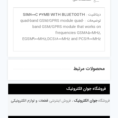
دیتاشیت :
SIM800C 32MB WITH BLUETOOTH
توضیحات : quad-band GSM/GPRS module quad-
band GSM/GPRS module that works on
frequencies GSM850MHz,
EGSM900MHz,DCS1800MHz and PCS1900MHz
محصولات مرتبط
فروشگاه جوان الکترونیک
فروشگاه
جوان الکترونیک
، فروش اینترنتی
قطعات و لوازم الکترونیکی