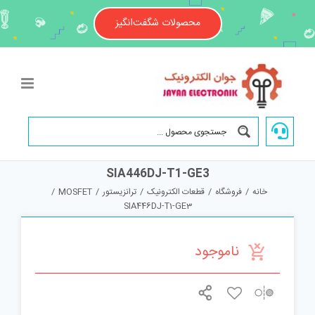
Ski
t
محصولات شگفت‌انگیز
conten
SIA446DJ-T1-GE3
خانه
/
فروشگاه
/
قطعات الکترونیک
/
ترانزیستور
/
MOSFET
/
SIA446DJ-T1-GE3
ناموجود