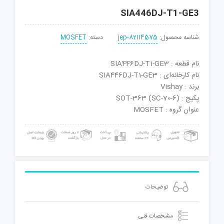
SIA446DJ-T1-GE3
شناسه محصول:
jep-82114575
دسته:
MOSFET
نام قطعه : SIA446DJ-T1-GE3
نام کارخانه‌ای : SIA446DJ-T1-GE3
برند : Vishay
پکیج : SOT-363 (SC-70-6)
عنوان گروه : MOSFET
توضیحات
مشخصات فنی