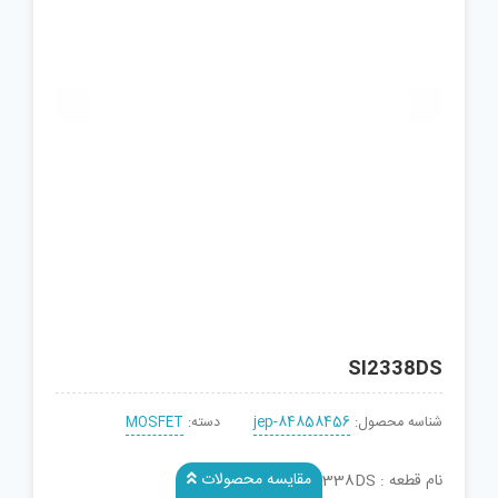


SI2338DS
شناسه محصول:
jep-84858456
دسته:
MOSFET
مقایسه محصولات
نام قطعه : SI2338DS