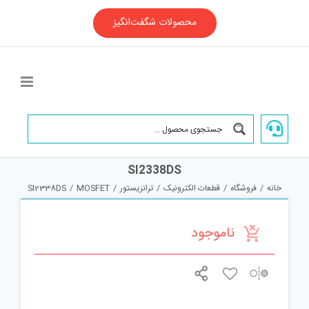
Ski
t
محصولات شگفت‌انگیز
conten
SI2338DS
خانه
/
فروشگاه
/
قطعات الکترونیک
/
ترانزیستور
/
MOSFET
/
SI2338DS
ناموجود