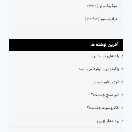
میکروکنترلر
(352)
ترانزیستور
(3368)
آخرین نوشته ها
راه های تولید برق
چگونه برق تولید می شود
انرژی خورشیدی
آمپرسنج چیست؟
الکتریسیته چیست؟
برد مدار چاپی