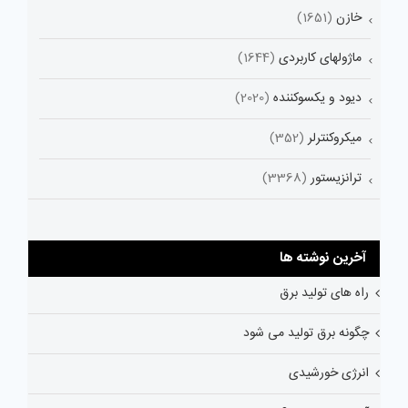
خازن
(1651)
ماژولهای کاربردی
(1644)
دیود و یکسوکننده
(2020)
میکروکنترلر
(352)
ترانزیستور
(3368)
آخرین نوشته ها
راه های تولید برق
چگونه برق تولید می شود
انرژی خورشیدی