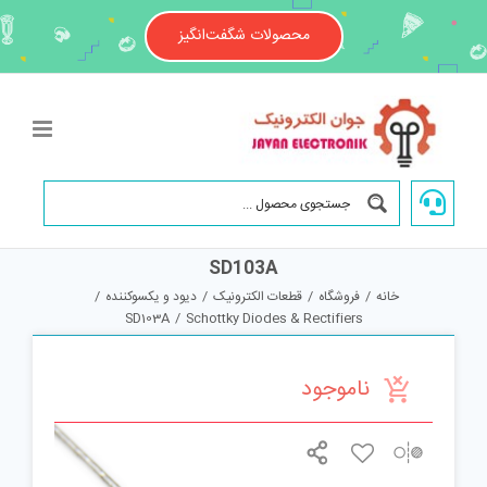
Ski
t
محصولات شگفت‌انگیز
conten
SD103A
خانه
/
فروشگاه
/
قطعات الکترونیک
/
دیود و یکسوکننده
/
SD103A
/
Schottky Diodes & Rectifiers
ناموجود