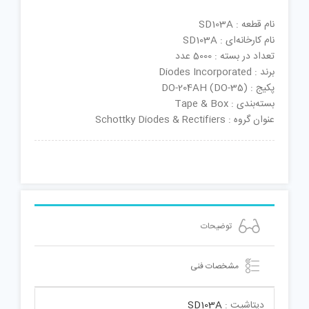
نام قطعه : SD103A
نام کارخانه‌ای : SD103A
تعداد در بسته : 5000 عدد
برند : Diodes Incorporated
پکیج : DO-204AH (DO-35)
بسته‌بندی : Tape & Box
عنوان گروه : Schottky Diodes & Rectifiers
توضیحات
مشخصات فنی
دیتاشیت :
SD103A