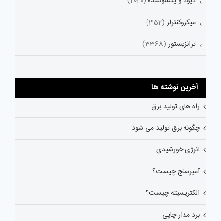
دیود و یکسوکننده
(2020)
میکروکنترلر
(352)
ترانزیستور
(3368)
آخرین نوشته ها
راه های تولید برق
چگونه برق تولید می شود
انرژی خورشیدی
آمپرسنج چیست؟
الکتریسیته چیست؟
برد مدار چاپی