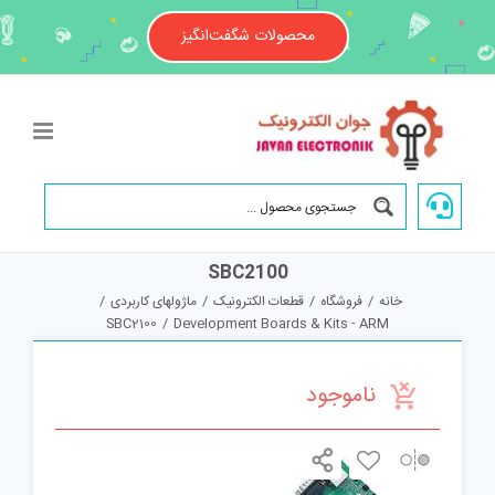
Ski
t
محصولات شگفت‌انگیز
conten
SBC2100
خانه
/
فروشگاه
/
قطعات الکترونیک
/
ماژولهای کاربردی
/
SBC2100
/
Development Boards & Kits - ARM
ناموجود