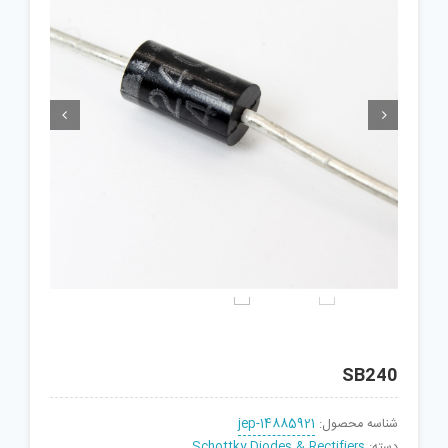


SB240
شناسه محصول:
jep-14885921
دسته:
Schottky Diodes & Rectifiers