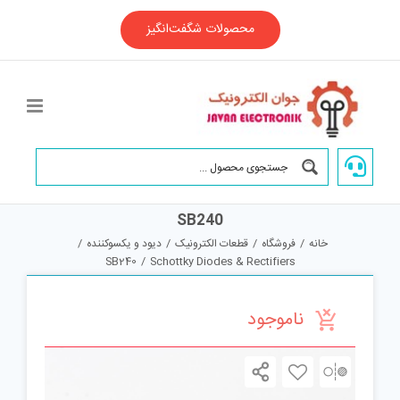
Ski
t
محصولات شگفت‌انگیز
conten
SB240
خانه
/
فروشگاه
/
قطعات الکترونیک
/
دیود و یکسوکننده
/
SB240
/
Schottky Diodes & Rectifiers
ناموجود