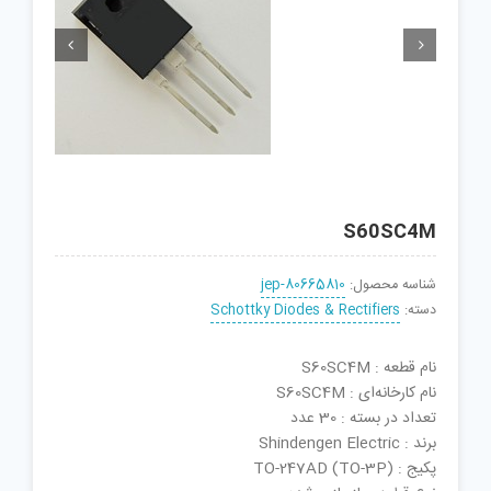


S60SC4M
شناسه محصول:
jep-80665810
دسته:
Schottky Diodes & Rectifiers
نام قطعه : S60SC4M
نام کارخانه‌ای : S60SC4M
تعداد در بسته : 30 عدد
برند : Shindengen Electric
پکیج : TO-247AD (TO-3P)