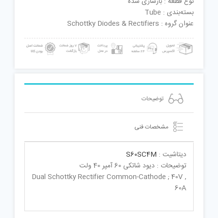
نوع قطعه : بازسازی شده
بسته‌بندی : Tube
عنوان گروه : Schottky Diodes & Rectifiers
توضیحات
مشخصات فنی
دیتاشیت :
S60SC4M
توضیحات : دیود شاتکی 60 آمپر 40 ولت
Dual Schottky Rectifier Common-Cathode ; 40V ,
60A