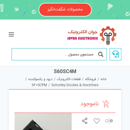
Ski
t
محصولات شگفت‌انگیز
conten
S60SC4M
خانه
/
فروشگاه
/
قطعات الکترونیک
/
دیود و یکسوکننده
/
S60SC4M
/
Schottky Diodes & Rectifiers
ناموجود