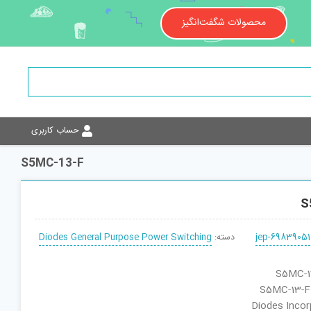
محصولات شگفت‌انگیز
حساب کاربری
S5MC-13-F
S
jep-69839051
دسته:
Diodes General Purpose Power Switching