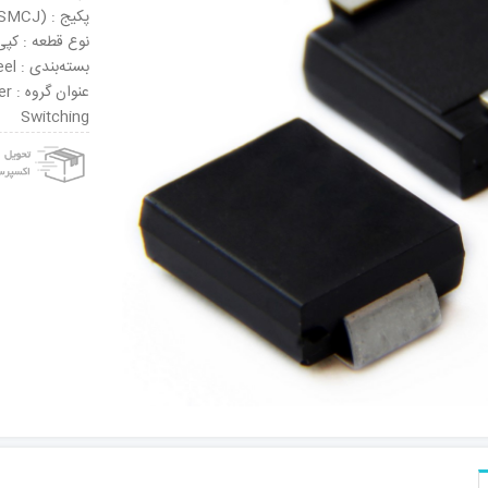
پکیج : DO-214AB (SMCJ)
نوع قطعه : کپی
بسته‌بندی : Tape & Reel
عنو
Switching