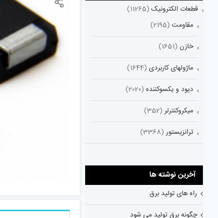
قطعات الکترونیک
(11265)
مقاومت
(2195)
خازن
(1651)
ماژولهای کاربردی
(1644)
دیود و یکسوکننده
(2020)
میکروکنترلر
(352)
ترانزیستور
(3368)
آخرین نوشته ها
راه های تولید برق
چگونه برق تولید می شود