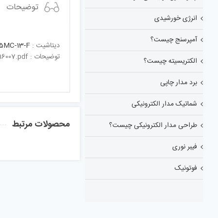
توضیحات
انرژی خورشیدی
آمپرسنج چیست؟
دیتاشیت :
5MC-13-F
توضیحات : https://www.diodes.com/assets/Datasheets/ds16https://www.diodes.com/assets/Datasheets/ds16007.pdf
الکتریسیته چیست؟
برد مدار چاپی
شماتیک مدار الکترونیکی
محصولات مرتبط
طراحی مدار الکترونیکی چیست؟
فیبر نوری
فوتونیک