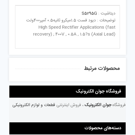
دیتاشیت :
S5295G
توضیحات : دیود فست 1.5میکرو ثانیه0.5 آمپر400ولت
High Speed Rectifier Applications (fast
recovery) ; 400V , 0.5A , 1.5?s (Axial Lead)
محصولات مرتبط
فروشگاه جوان الکترونیک
فروشگاه
جوان الکترونیک
، فروش اینترنتی
قطعات و لوازم الکترونیکی
دسته‌های محصولات