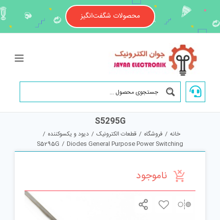
Ski
t
محصولات شگفت‌انگیز
conten
S5295G
خانه
/
فروشگاه
/
قطعات الکترونیک
/
دیود و یکسوکننده
/
S5295G
/
Diodes General Purpose Power Switching
ناموجود