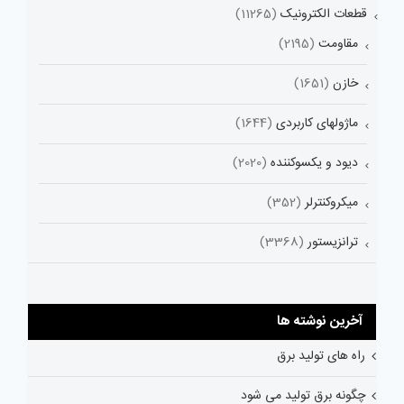
قطعات الکترونیک
(11265)
مقاومت
(2195)
خازن
(1651)
ماژولهای کاربردی
(1644)
دیود و یکسوکننده
(2020)
میکروکنترلر
(352)
ترانزیستور
(3368)
آخرین نوشته ها
راه های تولید برق
چگونه برق تولید می شود