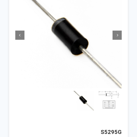


S5295G