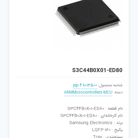
S3C44B0X01-ED80
شناسه محصول:
jep-48013500
دسته:
ARMMicrocontrollers-MCU
نام قطعه : S3C44B0X01-ED80
نام کارخانه‌ای : S3C44B0X01-ED80
برند : Samsung Electronics
پکیج : LQFP-160
بسته‌بندی : Tray