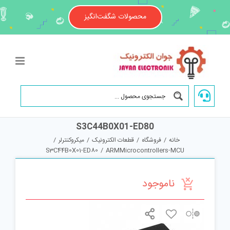
Ski
t
محصولات شگفت‌انگیز
conten
S3C44B0X01-ED80
خانه
/
فروشگاه
/
قطعات الکترونیک
/
میکروکنترلر
/
S3C44B0X01-ED80
/
ARMMicrocontrollers-MCU
ناموجود