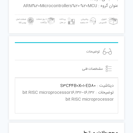
عنوان گروه : ARM%20Microcontrollers%20-%20MCU
توضیحات
مشخصات فنی
دیتاشیت :
S3C44B0X01-ED80
توضیحات : 16/32-bit RISC microprocessor16/32-
bit RISC microprocessor