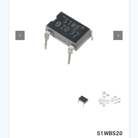


S1WBS20