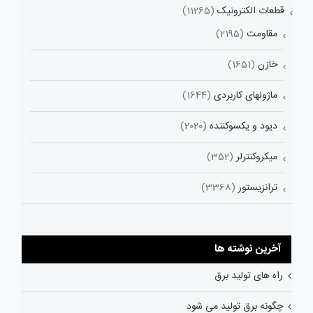
قطعات الکترونیک
(11265)
مقاومت
(2195)
خازن
(1651)
ماژولهای کاربردی
(1644)
دیود و یکسوکننده
(2020)
میکروکنترلر
(352)
ترانزیستور
(3368)
آخرین نوشته ها
راه های تولید برق
چگونه برق تولید می شود