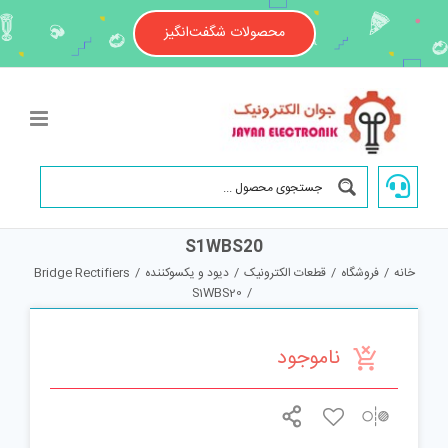
Ski
t
محصولات شگفت‌انگیز
conten
S1WBS20
خانه
/
فروشگاه
/
قطعات الکترونیک
/
دیود و یکسوکننده
/
Bridge Rectifiers
S1WBS20
/
ناموجود