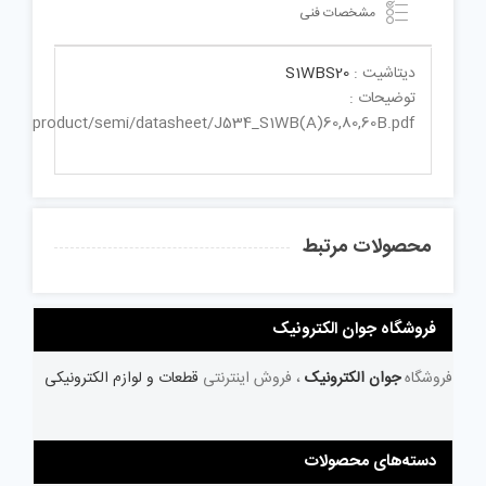
مشخصات فنی
دیتاشیت :
S1WBS20
توضیحات :
co.jp/product/semi/datasheet/J534_S1WB(A)60,80,60B.pdf
محصولات مرتبط
فروشگاه جوان الکترونیک
فروشگاه
جوان الکترونیک
، فروش اینترنتی
قطعات و لوازم الکترونیکی
دسته‌های محصولات