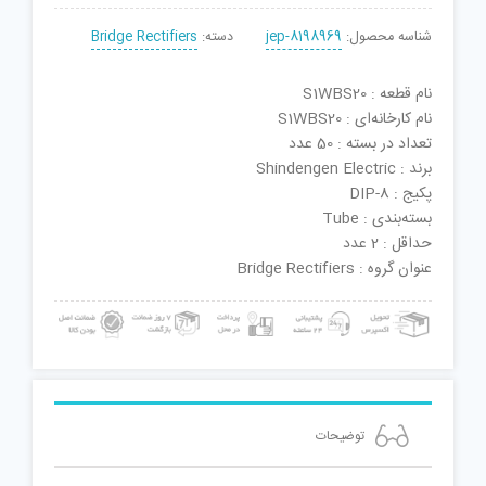
شناسه محصول:
jep-8198969
دسته:
Bridge Rectifiers
نام قطعه : S1WBS20
نام کارخانه‌ای : S1WBS20
تعداد در بسته : 50 عدد
برند : Shindengen Electric
پکیج : DIP-8
بسته‌بندی : Tube
حداقل : 2 عدد
عنوان گروه : Bridge Rectifiers
توضیحات