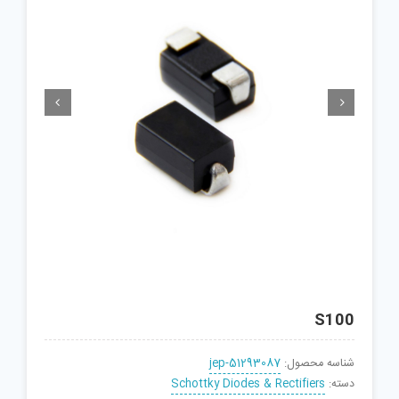


S100
شناسه محصول:
jep-51293087
دسته:
Schottky Diodes & Rectifiers