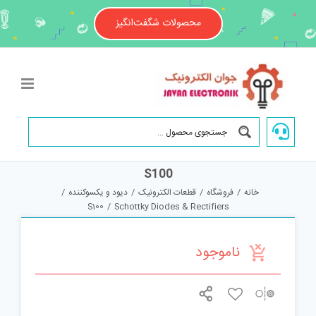
Ski
t
محصولات شگفت‌انگیز
conten
S100
خانه
/
فروشگاه
/
قطعات الکترونیک
/
دیود و یکسوکننده
/
S100
/
Schottky Diodes & Rectifiers
ناموجود