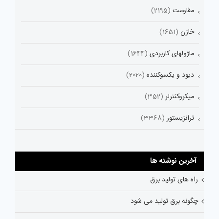
مقاومت
(2195)
خازن
(1651)
ماژولهای کاربردی
(1644)
دیود و یکسوکننده
(2020)
میکروکنترلر
(352)
ترانزیستور
(3368)
آخرین نوشته ها
راه های تولید برق
چگونه برق تولید می شود