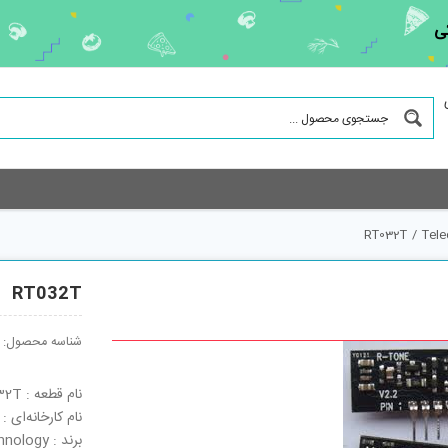
ی
RT032T
/
Tel
RT032T
شناسه محصول:
نام قطعه : RT032T
نام کارخانه‌ای : RT032T
برند : Ring&tone Electronic Technology