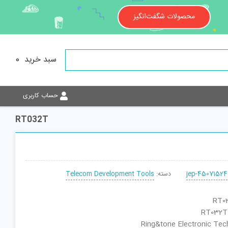
محصولات شگفت‌انگیز
سبد خرید
0
حساب کاربری
RT032T
jep-45071524
دسته:
Telecom Development Tools