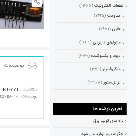
قطعات الکترونیک
(11265)
مقاومت
(2195)
خازن
(1651)
ماژولهای کاربردی
(1644)
دیود و یکسوکننده
(2020)
توضیحات
میکروکنترلر
(352)
ترانزیستور
(3368)
دیتاشیت :
RT032T
توضیحات : http://www.r-tone.com/en/ProductView.asp?ID=4http://www.r-tone.com/en/ProductView.asp?ID=40
آخرین نوشته ها
راه های تولید برق
چگونه برق تولید می شود