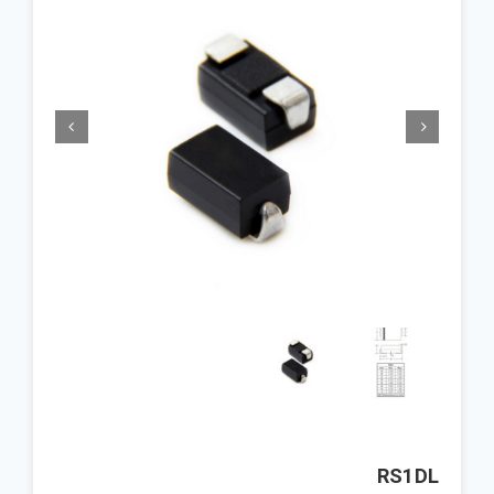


RS1DL