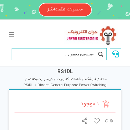
Ski
t
محصولات شگفت‌انگیز
conten
RS1DL
خانه
/
فروشگاه
/
قطعات الکترونیک
/
دیود و یکسوکننده
/
RS1DL
/
Diodes General Purpose Power Switching
ناموجود