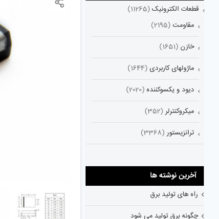
قطعات الکترونیک
(11265)
مقاومت
(2195)
خازن
(1651)
ماژولهای کاربردی
(1644)
دیود و یکسوکننده
(2020)
میکروکنترلر
(352)
ترانزیستور
(3368)
آخرین نوشته ها
راه های تولید برق
چگونه برق تولید می شود