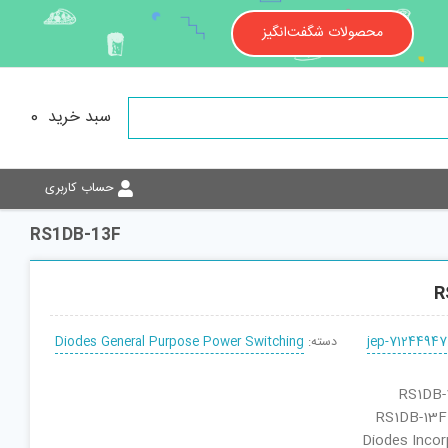
محصولات شگفت‌انگیز
سبد خرید
0
حساب کاربری
RS1DB-13F
R
jep-71244947
دسته:
Diodes General Purpose Power Switching