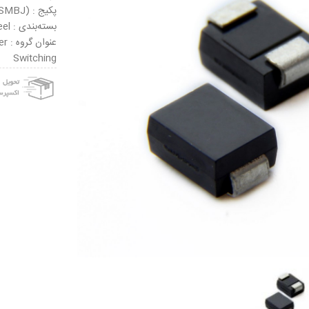
پکیج : DO-214AA (SMBJ)
بسته‌بندی : Tape & Reel
عنو
Switching