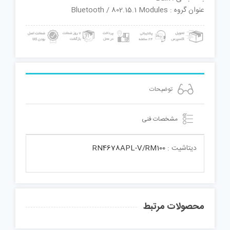
عنوان گروه : Bluetooth / 802.15.1 Modules
توضیحات
مشخصات فنی
دیتاشیت :
RN4678APL-V/RM100
محصولات مرتبط