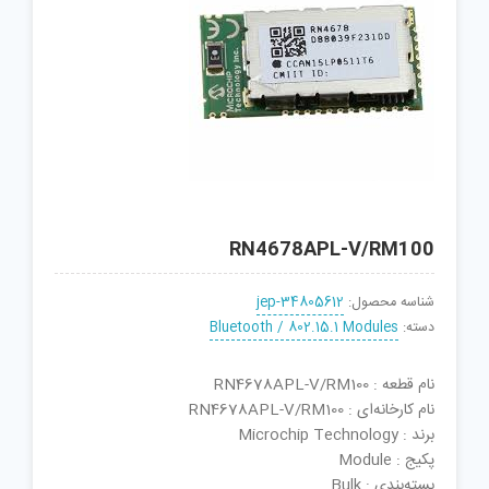
RN4678APL-V/RM100
شناسه محصول:
jep-34805612
دسته:
Bluetooth / 802.15.1 Modules
نام قطعه : RN4678APL-V/RM100
نام کارخانه‌ای : RN4678APL-V/RM100
برند : Microchip Technology
پکیج : Module
بسته‌بندی : Bulk