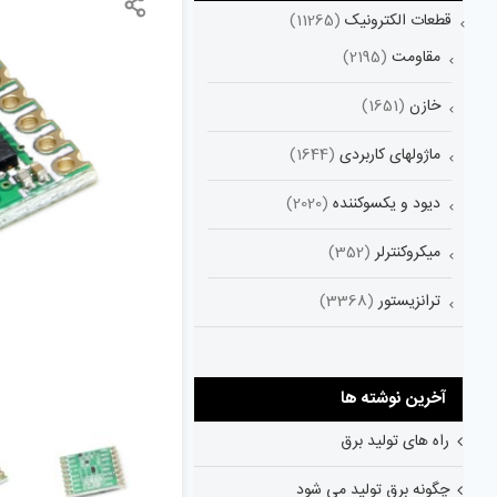
قطعات الکترونیک
(11265)
مقاومت
(2195)
خازن
(1651)
ماژولهای کاربردی
(1644)
دیود و یکسوکننده
(2020)
میکروکنترلر
(352)
ترانزیستور
(3368)
آخرین نوشته ها
راه های تولید برق
چگونه برق تولید می شود