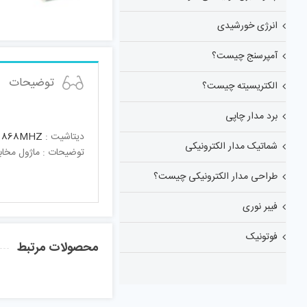
انرژی خورشیدی
آمپرسنج چیست؟
توضیحات
الکتریسیته چیست؟
برد مدار چاپی
دیتاشیت :
 868MHZ
شماتیک مدار الکترونیکی
توضیحات : ماژول مخابراتی LoRa WAN ) RFM95W ) فرکانس 868 مگاهرتز مناسب برای پیاده سازی شب
طراحی مدار الکترونیکی چیست؟
فیبر نوری
فوتونیک
محصولات مرتبط