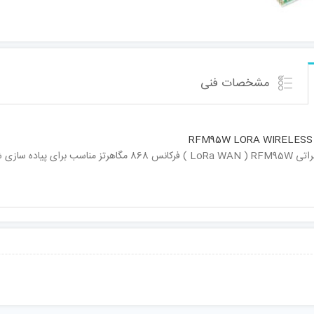
مشخصات فنی
RFM95W LORA WIRELESS
که ارتباط بی سیم LoRa