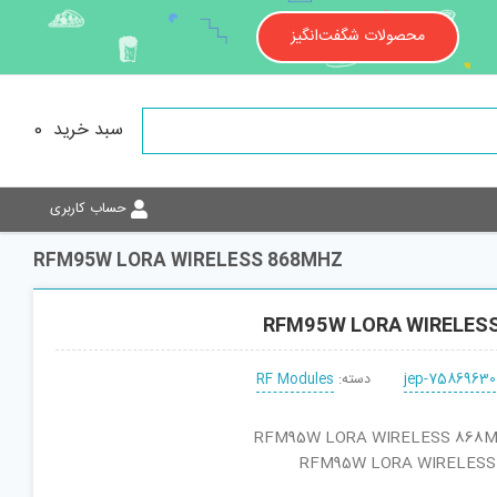
محصولات شگفت‌انگیز
سبد خرید
0
حساب کاربری
RFM95W LORA WIRELESS 868MHZ
RFM95W LORA WIRELES
jep-75869630
دسته:
RF Modules
نام کارخانه‌ای : RFM95W LORA WIRELESS