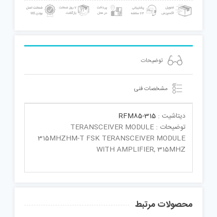
توضیحات
مشخصات فنی
دیتاشیت :
RFM85-315
توضیحات : TERANSCEIVER MODULE
315MHZHM-T FSK TERANSCEIVER MODULE
WITH AMPLIFIER, 315MHZ
محصولات مرتبط