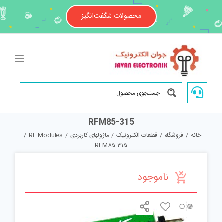
Ski
t
محصولات شگفت‌انگیز
conten
RFM85-315
خانه
/
فروشگاه
/
قطعات الکترونیک
/
ماژولهای کاربردی
/
RF Modules
/
RFM85-315
ناموجود