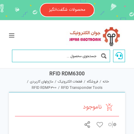
Ski
t
محصولات شگفت‌انگیز
conten
RFID RDM6300
خانه
/
فروشگاه
/
قطعات الکترونیک
/
ماژولهای کاربردی
/
RFID RDM6300
/
RFID Transponder Tools
ناموجود