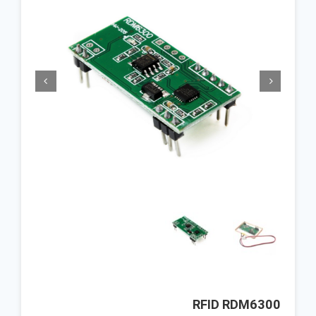


RFID RDM6300