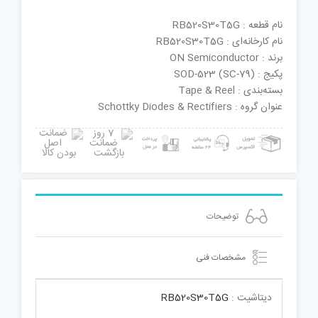
نام قطعه : RB520S30T5G
نام کارخانه‌ای : RB520S30T5G
برند : ON Semiconductor
پکیج : SOD-523 (SC-79)
بسته‌بندی : Tape & Reel
عنوان گروه : Schottky Diodes & Rectifiers
توضیحات
مشخصات فنی
دیتاشیت :
RB520S30T5G