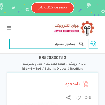
Ski
t
محصولات شگفت‌انگیز
conten
RB520S30T5G
خانه
/
فروشگاه
/
قطعات الکترونیک
/
دیود و یکسوکننده
/
RB520S30T5G
/
Schottky Diodes & Rectifiers
ناموجود