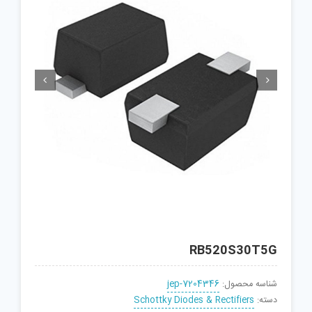


RB520S30T5G
شناسه محصول:
jep-7204346
دسته:
Schottky Diodes & Rectifiers