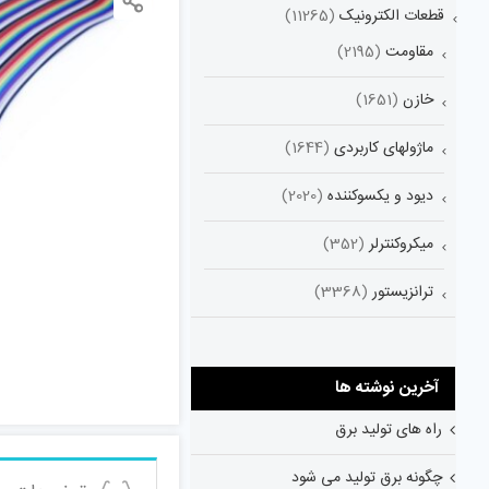
قطعات الکترونیک
(11265)
مقاومت
(2195)
خازن
(1651)
ماژولهای کاربردی
(1644)
دیود و یکسوکننده
(2020)
میکروکنترلر
(352)
ترانزیستور
(3368)
آخرین نوشته ها
راه های تولید برق
چگونه برق تولید می شود