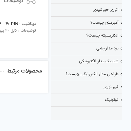
توضیحات
انرژی خورشیدی
آمپرسنج چیست؟
دیتاشیت :
– 40-PIN
توضیحات : کابل 40 پین GPIO رسپبری پای
الکتریسیته چیست؟
برد مدار چاپی
شماتیک مدار الکترونیکی
محصولات مرتبط
طراحی مدار الکترونیکی چیست؟
فیبر نوری
فوتونیک