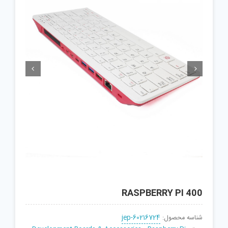


RASPBERRY PI 400
شناسه محصول:
jep-60216724