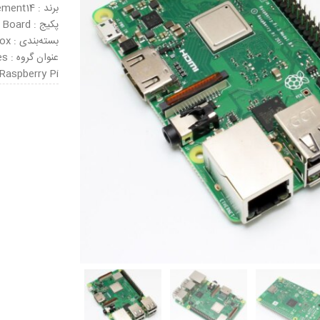
برند : Element14
پکیج : Board
بسته‌بندی : Box
عنو
 Raspberry Pi