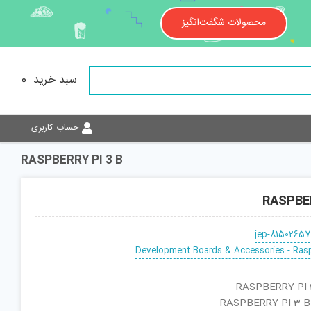
محصولات شگفت‌انگیز
سبد خرید
0
حساب کاربری
RASPBERRY PI 3 B
RASPBER
jep-81502657
Development Boards & Accessories - Rasp