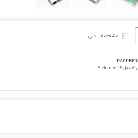
مشخصات فنی
RASPBERR
B 