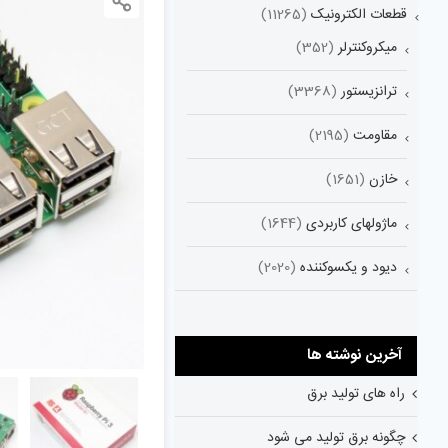
قطعات الکترونیک
(11265)
میکروکنترلر
(352)
ترانزیستور
(3368)
مقاومت
(2195)
خازن
(1651)
ماژولهای کاربردی
(1644)
دیود و یکسوکننده
(2020)
آخرین نوشته ها
راه های تولید برق
چگونه برق تولید می شود