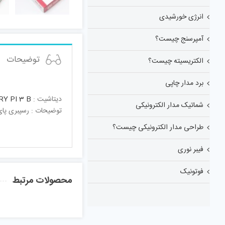
انرژی خورشیدی
آمپرسنج چیست؟
توضیحات
الکتریسیته چیست؟
برد مدار چاپی
دیتاشیت :
Y PI 3 B
شماتیک مدار الکترونیکی
توضیحات : رسپبری پای 3 مدل element14
طراحی مدار الکترونیکی چیست؟
فیبر نوری
فوتونیک
محصولات مرتبط