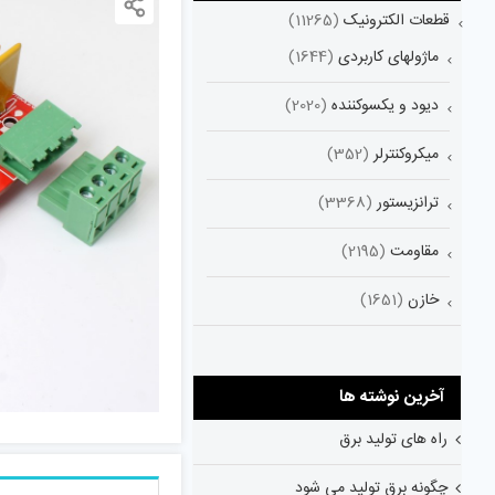
قطعات الکترونیک
(11265)
ماژولهای کاربردی
(1644)
دیود و یکسوکننده
(2020)
میکروکنترلر
(352)
ترانزیستور
(3368)
مقاومت
(2195)
خازن
(1651)
آخرین نوشته ها
راه های تولید برق
چگونه برق تولید می شود