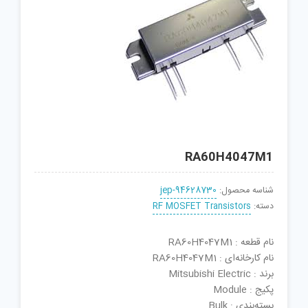
RA60H4047M1
شناسه محصول:
jep-94628730
دسته:
RF MOSFET Transistors
نام قطعه : RA60H4047M1
نام کارخانه‌ای : RA60H4047M1
برند : Mitsubishi Electric
پکیج : Module
بسته‌بندی : Bulk