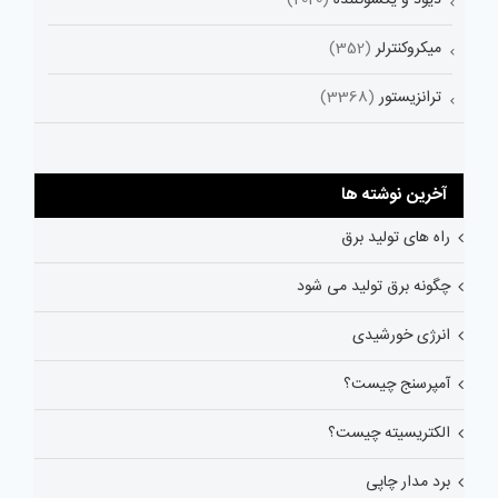
میکروکنترلر
(352)
ترانزیستور
(3368)
آخرین نوشته ها
راه های تولید برق
چگونه برق تولید می شود
انرژی خورشیدی
آمپرسنج چیست؟
الکتریسیته چیست؟
برد مدار چاپی