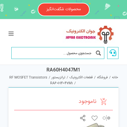
Ski
t
محصولات شگفت‌انگیز
conten
RA60H4047M1
خانه
/
فروشگاه
/
قطعات الکترونیک
/
ترانزیستور
/
RF MOSFET Transistors
RA60H4047M1
/
ناموجود