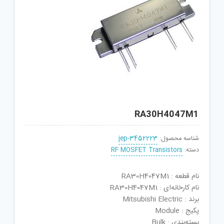
RA30H4047M1
شناسه محصول:
jep-3452223
دسته:
RF MOSFET Transistors
نام قطعه : RA30H4047M1
نام کارخانه‌ای : RA30H4047M1
برند : Mitsubishi Electric
پکیج : Module
بسته‌بندی : Bulk