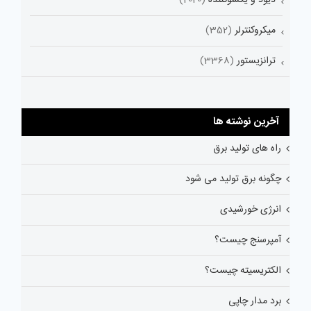
میکروکنترلر
(352)
ترانزیستور
(3368)
آخرین نوشته ها
راه های تولید برق
چگونه برق تولید می شود
انرژی خورشیدی
آمپرسنج چیست؟
الکتریسیته چیست؟
برد مدار چاپی