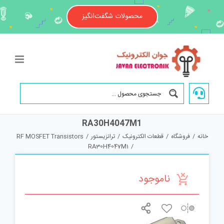
Ski
t
محصولات شگفت‌انگیز
conten
RA30H4047M1
خانه
/
فروشگاه
/
قطعات الکترونیک
/
ترانزیستور
/
RF MOSFET Transistors
RA30H4047M1
/
ناموجود