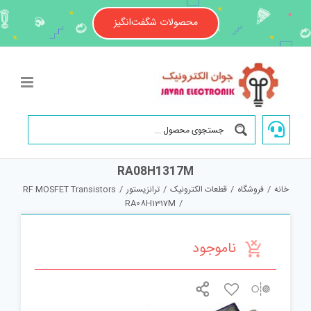
Ski
t
محصولات شگفت‌انگیز
conten
RA08H1317M
خانه
/
فروشگاه
/
قطعات الکترونیک
/
ترانزیستور
/
RF MOSFET Transistors
RA08H1317M
/
ناموجود