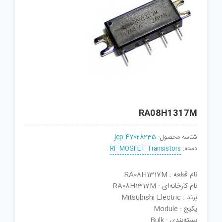
RA08H1317M
شناسه محصول:
jep-47028235
دسته:
RF MOSFET Transistors
نام قطعه : RA08H1317M
نام کارخانه‌ای : RA08H1317M
برند : Mitsubishi Electric
پکیج : Module
بسته‌بندی : Bulk