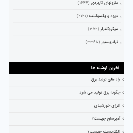
ماژولهای کاربردی
(1644)
دیود و یکسوکننده
(2020)
میکروکنترلر
(352)
ترانزیستور
(3368)
آخرین نوشته ها
راه های تولید برق
چگونه برق تولید می شود
انرژی خورشیدی
آمپرسنج چیست؟
الکتریسیته چیست؟