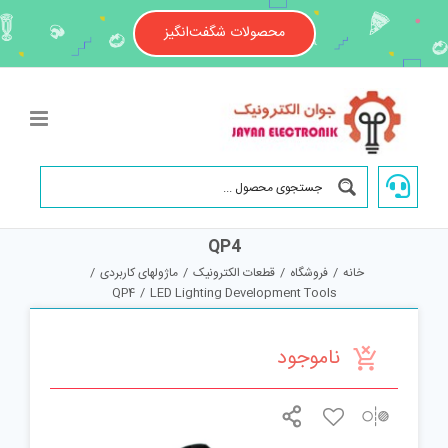
Ski
t
محصولات شگفت‌انگیز
conten
QP4
خانه
/
فروشگاه
/
قطعات الکترونیک
/
ماژولهای کاربردی
/
QP4
/
LED Lighting Development Tools
ناموجود