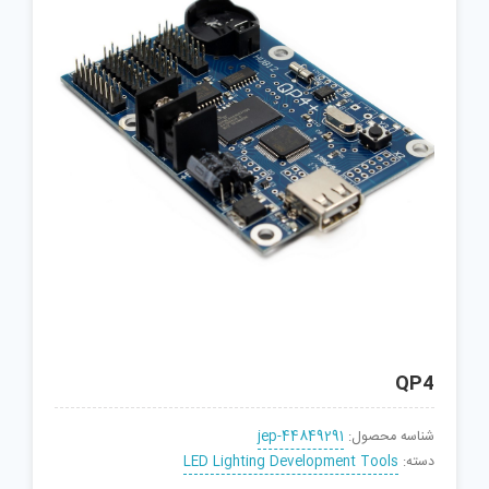
QP4
شناسه محصول:
jep-44849291
دسته:
LED Lighting Development Tools