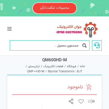
Ski
t
محصولات شگفت‌انگیز
conten
QM600HD-M
خانه
/
فروشگاه
/
قطعات الکترونیک
/
ترانزیستور
/
QM600HD-M
/
Bipolar Transistors - BJT
ناموجود