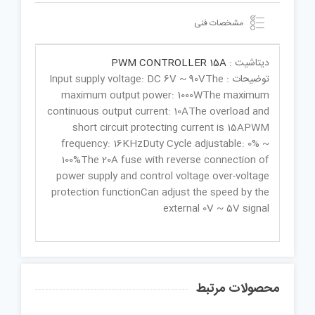
مشخصات فنی
دیتاشیت :
PWM CONTROLLER 15A
توضیحات : Input supply voltage: DC 6V ~ 90VThe
maximum output power: 1000WThe maximum
continuous output current: 10AThe overload and
short circuit protecting current is 15APWM
frequency: 16KHzDuty Cycle adjustable: 0% ~
100%The 20A fuse with reverse connection of
power supply and control voltage over-voltage
protection functionCan adjust the speed by the
external 0V ~ 5V signal
محصولات مرتبط