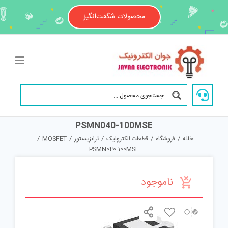
Ski
t
محصولات شگفت‌انگیز
conten
PSMN040-100MSE
خانه
/
فروشگاه
/
قطعات الکترونیک
/
ترانزیستور
/
MOSFET
/
PSMN040-100MSE
ناموجود