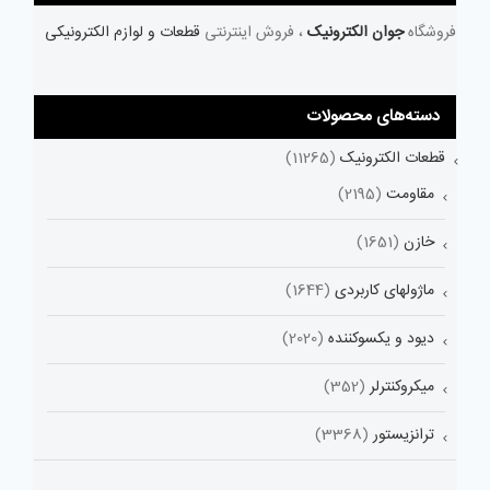
فروشگاه
جوان الکترونیک
، فروش اینترنتی
قطعات و لوازم الکترونیکی
دسته‌های محصولات
قطعات الکترونیک
(11265)
مقاومت
(2195)
خازن
(1651)
ماژولهای کاربردی
(1644)
دیود و یکسوکننده
(2020)
میکروکنترلر
(352)
ترانزیستور
(3368)