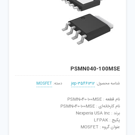
PSMN040-100MSE
شناسه محصول:
jep-35461312
دسته:
MOSFET
نام قطعه : PSMN040-100MSE
نام کارخانه‌ای : PSMN040-100MSE
برند : Nexperia USA Inc
پکیج : LFPAK
عنوان گروه : MOSFET