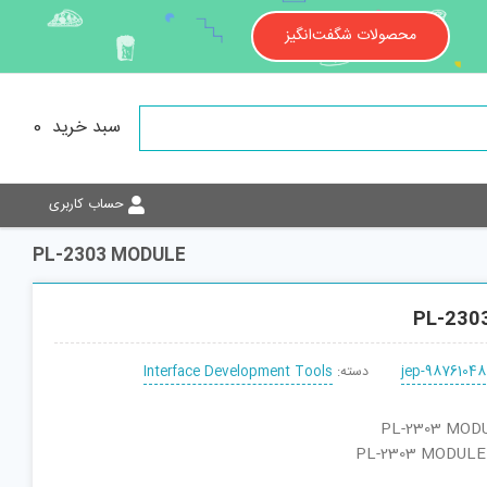
محصولات شگفت‌انگیز
سبد خرید
0
حساب کاربری
PL-2303 MODULE
PL-230
jep-98761048
دسته:
Interface Development Tools