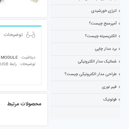
انرژی خورشیدی
آمپرسنج چیست؟
توضیحات
الکتریسیته چیست؟
برد مدار چاپی
دیتاشیت :
3 MODULE
شماتیک مدار الکترونیکی
توضیحات : رابط USB به TTL با چیپ PL2303 این ماژول توسط مشتری استفاده شده است ” خرید با مهلت تست ”
طراحی مدار الکترونیکی چیست؟
فیبر نوری
فوتونیک
محصولات مرتبط