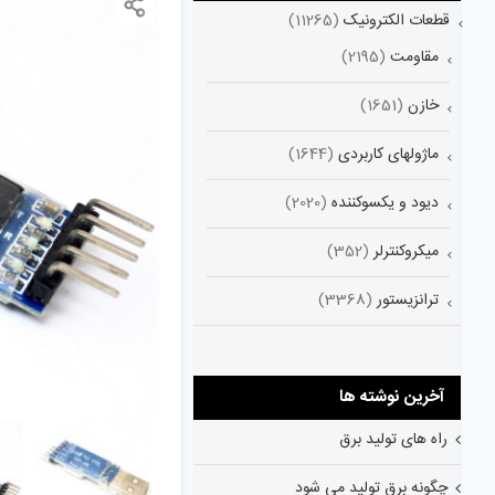
قطعات الکترونیک
(11265)
مقاومت
(2195)
خازن
(1651)
ماژولهای کاربردی
(1644)
دیود و یکسوکننده
(2020)
میکروکنترلر
(352)
ترانزیستور
(3368)
آخرین نوشته ها
راه های تولید برق
چگونه برق تولید می شود