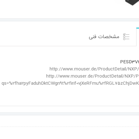
مشخصات فنی
PESD3V3
http://www.mouser.de/ProductDetail/NXP
qs=%2fha2pyFaduhDktCWgn9t%2firif0vjXeRFmu%2fRGL75zChjD