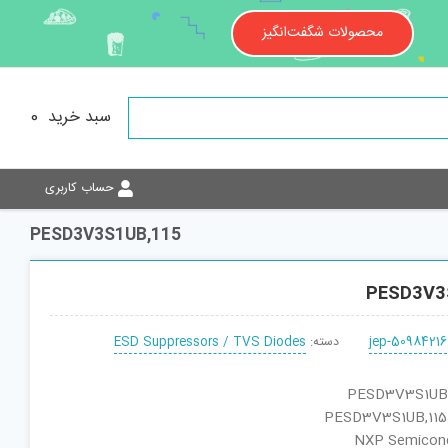
محصولات شگفت‌انگیز
0
سبد خرید
حساب کاربری
PESD3V3S1UB,115
PESD3V3
ESD Suppressors / TVS Diodes
دسته:
jep-50984216