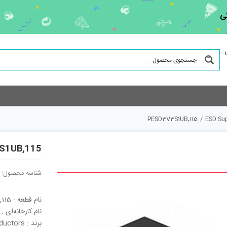
ف
PESD3V3S1UB,115
/
ESD Su
S1UB,115
شناسه محصول:
نام قطعه : PESD3V3S1UB,115
نام کارخانه‌ای : PESD3V3S1UB,115
برند : NXP Semiconductors