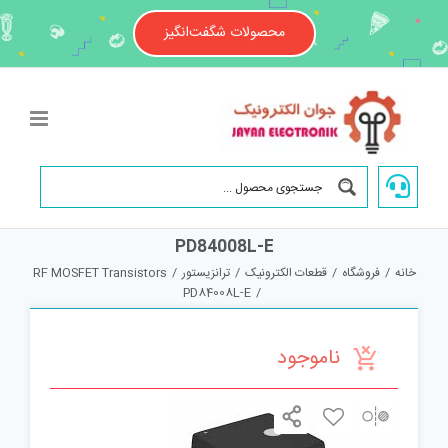
Ski
t
محصولات شگفت‌انگیز
conten
PD84008L-E
خانه
/
فروشگاه
/
قطعات الکترونیک
/
ترانزیستور
/
RF MOSFET Transistors
PD84008L-E
/
ناموجود