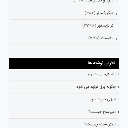
دیود و یکسوکننده
(2020)
میکروکنترلر
(352)
ترانزیستور
(3368)
مقاومت
(2195)
آخرین نوشته ها
راه های تولید برق
چگونه برق تولید می شود
انرژی خورشیدی
آمپرسنج چیست؟
الکتریسیته چیست؟