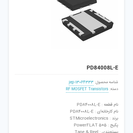
PD84008L-E
شناسه محصول:
jep-13064333
دسته:
RF MOSFET Transistors
نام قطعه : PD84008L-E
نام کارخانه‌ای : PD84008L-E
برند : STMicroelectronics
پکیج : PowerFLAT 5×5
بسته‌بندی : Tape & Reel