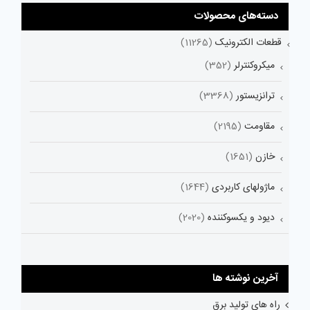
دسته‌های محصولات
قطعات الکترونیک
(11265)
میکروکنترلر
(352)
ترانزیستور
(3368)
مقاومت
(2195)
خازن
(1651)
ماژولهای کاربردی
(1644)
دیود و یکسوکننده
(2020)
آخرین نوشته ها
راه های تولید برق