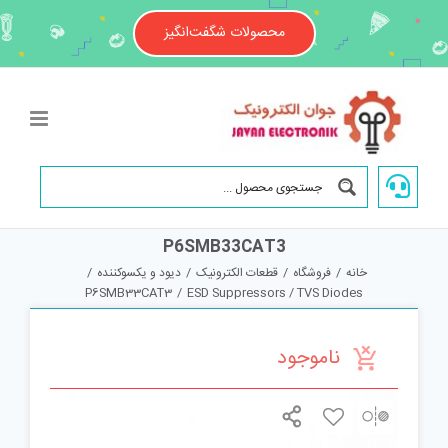
Ski
t
محصولات شگفت‌انگیز
conten
P6SMB33CAT3
خانه
/
فروشگاه
/
قطعات الکترونیک
/
دیود و یکسوکننده
/
P6SMB33CAT3
/
ESD Suppressors / TVS Diodes
ناموجود