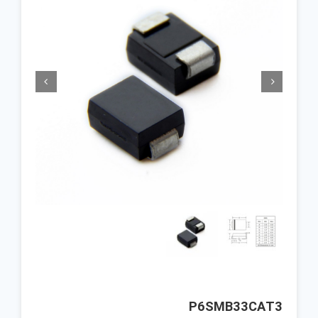


P6SMB33CAT3