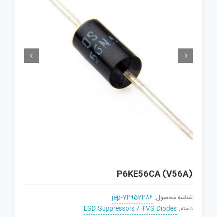


P6KE56CA (V56A)
شناسه محصول:
jep-74952486
دسته:
ESD Suppressors / TVS Diodes