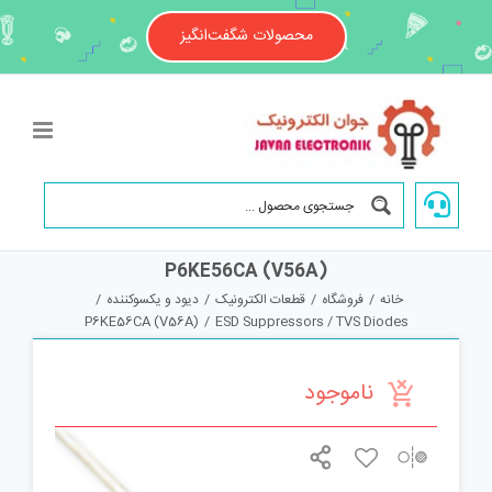
Ski
t
محصولات شگفت‌انگیز
conten
P6KE56CA (V56A)
خانه
/
فروشگاه
/
قطعات الکترونیک
/
دیود و یکسوکننده
/
P6KE56CA (V56A)
/
ESD Suppressors / TVS Diodes
ناموجود