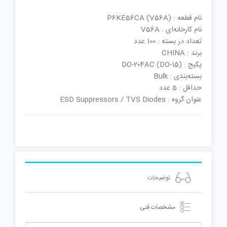
نام قطعه : P6KE56CA (V56A)
نام کارخانه‌ای : V56A
تعداد در بسته : 100 عدد
برند : CHINA
پکیج : DO-204AC (DO-15)
بسته‌بندی : Bulk
حداقل : 5 عدد
عنوان گروه : ESD Suppressors / TVS Diodes
توضیحات
مشخصات فنی