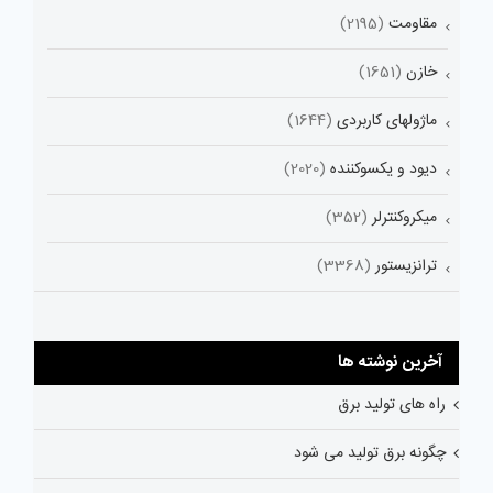
مقاومت
(2195)
خازن
(1651)
ماژولهای کاربردی
(1644)
دیود و یکسوکننده
(2020)
میکروکنترلر
(352)
ترانزیستور
(3368)
آخرین نوشته ها
راه های تولید برق
چگونه برق تولید می شود