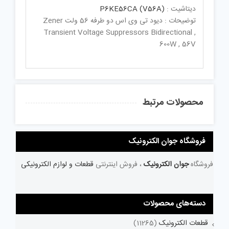
دیتاشیت :
P6KE56CA (V56A)
توضیحات : دیود تی وی اس دو طرفه 56 ولت Zener
Transient Voltage Suppressors Bidirectional ,
600W , 56V
محصولات مرتبط
فروشگاه جوان الکترونیک
فروشگاه
جوان الکترونیک
، فروش اینترنتی
قطعات و لوازم الکترونیکی
دسته‌های محصولات
قطعات الکترونیک
(11265)