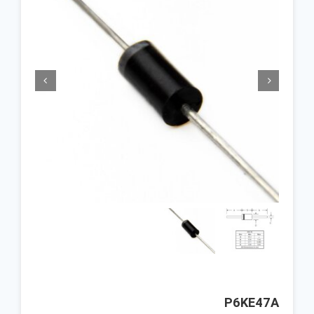


P6KE47A