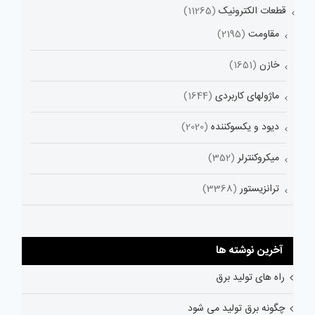
قطعات الکترونیک
(11265)
مقاومت
(2195)
خازن
(1651)
ماژولهای کاربردی
(1644)
دیود و یکسوکننده
(2020)
میکروکنترلر
(352)
ترانزیستور
(3368)
آخرین نوشته ها
راه های تولید برق
چگونه برق تولید می شود