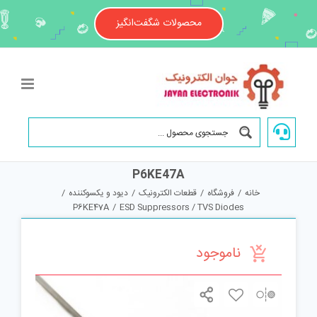
Ski
t
محصولات شگفت‌انگیز
conten
P6KE47A
خانه
/
فروشگاه
/
قطعات الکترونیک
/
دیود و یکسوکننده
/
P6KE47A
/
ESD Suppressors / TVS Diodes
ناموجود