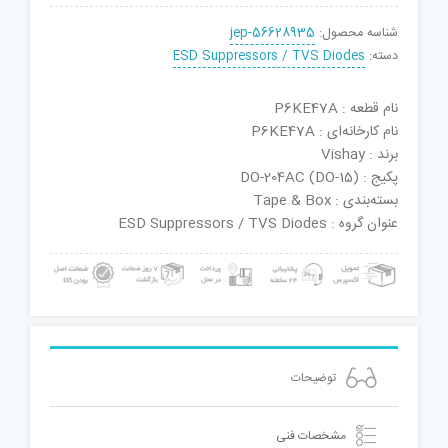
شناسه محصول:
jep-56628935
دسته:
ESD Suppressors / TVS Diodes
نام قطعه : P6KE47A
نام کارخانه‌ای : P6KE47A
برند : Vishay
پکیج : DO-204AC (DO-15)
بسته‌بندی : Tape & Box
عنوان گروه : ESD Suppressors / TVS Diodes
توضیحات
مشخصات فنی