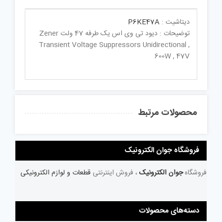
دیتاشیت :
P6KE47A
توضیحات : دیود تی وی اس یک طرفه 47 ولت Zener
Transient Voltage Suppressors Unidirectional ,
600W , 47V
محصولات مرتبط
فروشگاه جوان الکترونیک
فروشگاه
جوان الکترونیک
، فروش اینترنتی
قطعات و لوازم الکترونیکی
دسته‌های محصولات