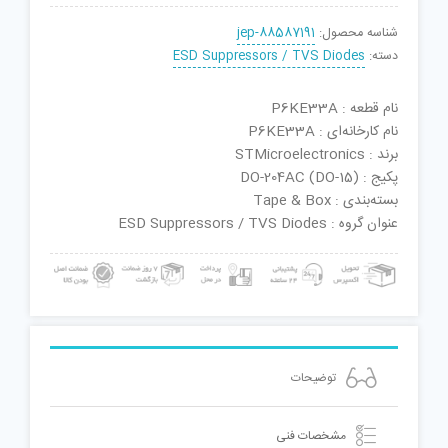
شناسه محصول:
jep-88587191
دسته:
ESD Suppressors / TVS Diodes
نام قطعه : P6KE33A
نام کارخانه‌ای : P6KE33A
برند : STMicroelectronics
پکیج : DO-204AC (DO-15)
بسته‌بندی : Tape & Box
عنوان گروه : ESD Suppressors / TVS Diodes
توضیحات
مشخصات فنی