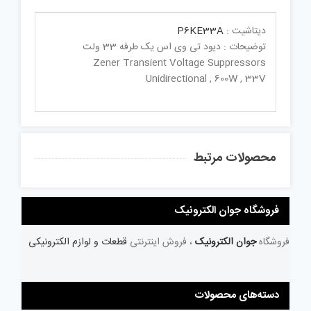
دیتاشیت :
P6KE33A
توضیحات : دیود تی وی اس یک طرفه 33 ولت
Zener Transient Voltage Suppressors
Unidirectional , 600W , 33V
محصولات مرتبط
فروشگاه جوان الکترونیک
فروشگاه
جوان الکترونیک
، فروش اینترنتی
قطعات و لوازم الکترونیکی
دسته‌های محصولات