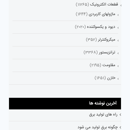
قطعات الکترونیک
(11265)
ماژولهای کاربردی
(1644)
دیود و یکسوکننده
(2020)
میکروکنترلر
(352)
ترانزیستور
(3368)
مقاومت
(2195)
خازن
(1651)
آخرین نوشته ها
راه های تولید برق
چگونه برق تولید می شود