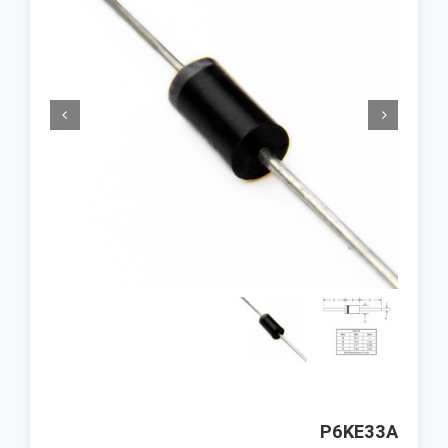


P6KE33A