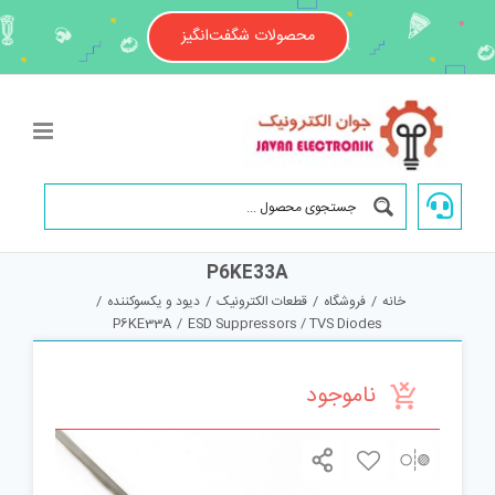
Ski
t
محصولات شگفت‌انگیز
conten
P6KE33A
خانه
/
فروشگاه
/
قطعات الکترونیک
/
دیود و یکسوکننده
/
P6KE33A
/
ESD Suppressors / TVS Diodes
ناموجود