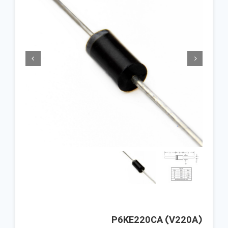


P6KE220CA (V220A)