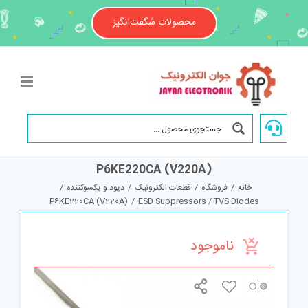
Ski
t
محصولات شگفت‌انگیز
conten
P6KE220CA (V220A)
خانه
/
فروشگاه
/
قطعات الکترونیک
/
دیود و یکسوکننده
/
P6KE220CA (V220A)
/
ESD Suppressors / TVS Diodes
ناموجود