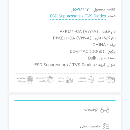
شناسه محصول:
jep-989432
دسته:
ESD Suppressors / TVS Diodes
نام قطعه : P6KE220CA (V220A)
نام کارخانه‌ای : P6KE220CA (V220A)
برند : CHINA
پکیج : DO-204AC (DO-15)
بسته‌بندی : Bulk
عنوان گروه : ESD Suppressors / TVS Diodes
توضیحات
مشخصات فنی