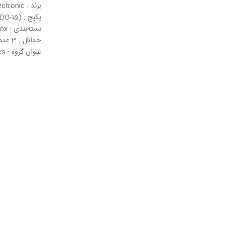
برند : SUNMATE Electronic
پکیج : DO-204AC (DO-15)
بسته‌بندی : Tape & Box
حداقل : 3 عدد
عنوان گروه : ESD Suppressors / TVS Diodes