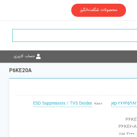
محصولات شگفت‌انگیز
حساب کاربری
P6KE20A
jep-27765982
دسته:
ESD Suppressors / TVS Diodes
دد