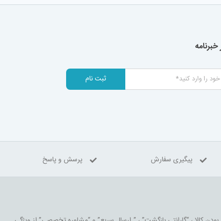
خبرنامه
ثبت نام
پیگیری سفارش
پرسش و پاسخ
 بودن کالا ، “گارانتی بازگشت” ، ” ارسال سریع” و “مشاوره تخصصی” از ویژگی