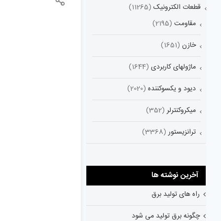
قطعات الکترونیک
(11265)
مقاومت
(2195)
خازن
(1651)
ماژولهای کاربردی
(1644)
دیود و یکسوکننده
(2020)
میکروکنترلر
(352)
ترانزیستور
(3368)
آخرین نوشته ها
راه های تولید برق
چگونه برق تولید می شود