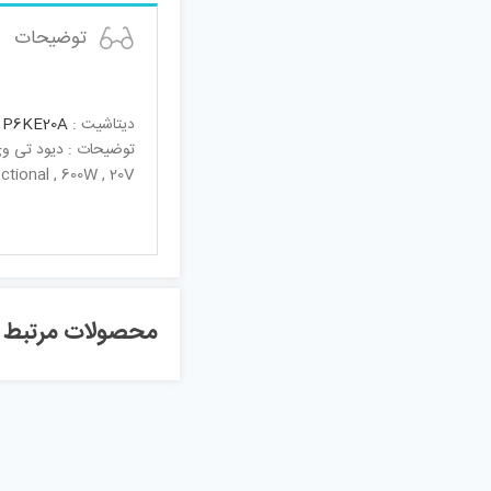
توضیحات
دیتاشیت :
P6KE20A
توضیحات : دیود تی وی ا
tional , 600W , 20V
محصولات مرتبط