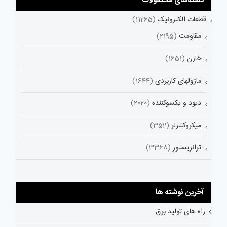
دسته‌های محصولات
قطعات الکترونیک
(11265)
مقاومت
(2195)
خازن
(1651)
ماژولهای کاربردی
(1644)
دیود و یکسوکننده
(2020)
میکروکنترلر
(352)
ترانزیستور
(3368)
آخرین نوشته ها
راه های تولید برق