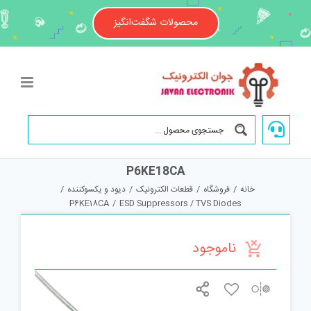
Ski
t
محصولات شگفت‌انگیز
conten
P6KE18CA
خانه
/
فروشگاه
/
قطعات الکترونیک
/
دیود و یکسوکننده
/
P6KE18CA
/
ESD Suppressors / TVS Diodes
ناموجود