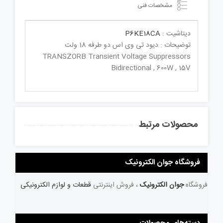
مشخصات فنی
دیتاشیت :
P6KE18CA
توضیحات : دیود تی وی اس دو طرفه 18 ولت
TRANSZORB Transient Voltage Suppressors
Bidirectional , 600W , 15V
محصولات مرتبط
فروشگاه جوان الکترونیک
فروشگاه
جوان الکترونیک
، فروش اینترنتی
قطعات و لوازم الکترونیکی