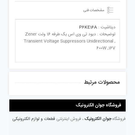
مشخصات فنی
دیتاشیت :
P6KE16A
توضیحات : دیود تی وی اس یک طرفه 16 ولت Zener
Transient Voltage Suppressors Unidirectional ,
600W ,16V
محصولات مرتبط
فروشگاه جوان الکترونیک
فروشگاه
جوان الکترونیک
، فروش اینترنتی
قطعات و لوازم الکترونیکی