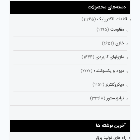
دسته‌های محصولات
قطعات الکترونیک
(11265)
مقاومت
(2195)
خازن
(1651)
ماژولهای کاربردی
(1644)
دیود و یکسوکننده
(2020)
میکروکنترلر
(352)
ترانزیستور
(3368)
آخرین نوشته ها
راه های تولید برق