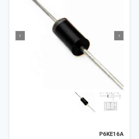


P6KE16A