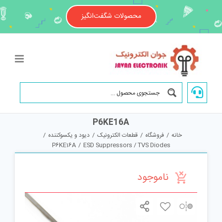
Ski
t
محصولات شگفت‌انگیز
conten
P6KE16A
خانه
/
فروشگاه
/
قطعات الکترونیک
/
دیود و یکسوکننده
/
P6KE16A
/
ESD Suppressors / TVS Diodes
ناموجود