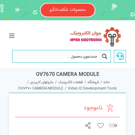
Ski
t
محصولات شگفت‌انگیز
conten
OV7670 CAMERA MODULE
خانه
/
فروشگاه
/
قطعات الکترونیک
/
ماژولهای کاربردی
/
OV7670 CAMERA MODULE
/
Video IC Development Tools
ناموجود