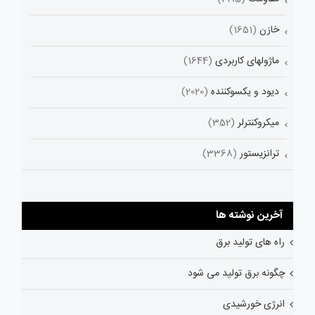
خازن
(1651)
ماژولهای کاربردی
(1644)
دیود و یکسوکننده
(2020)
میکروکنترلر
(352)
ترانزیستور
(3368)
آخرین نوشته ها
راه های تولید برق
چگونه برق تولید می شود
انرژی خورشیدی