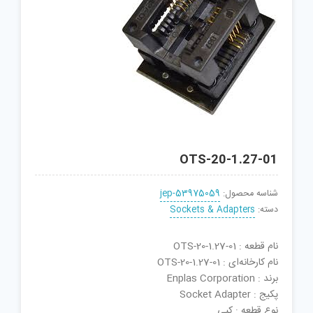
OTS-20-1.27-01
شناسه محصول:
jep-53975059
دسته:
Sockets & Adapters
نام قطعه : OTS-20-1.27-01
نام کارخانه‌ای : OTS-20-1.27-01
برند : Enplas Corporation
پکیج : Socket Adapter
نوع قطعه : کپی