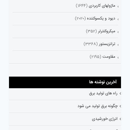
ماژولهای کاربردی
(1644)
دیود و یکسوکننده
(2020)
میکروکنترلر
(352)
ترانزیستور
(3368)
مقاومت
(2195)
آخرین نوشته ها
راه های تولید برق
چگونه برق تولید می شود
انرژی خورشیدی