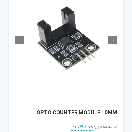


OPTO COUNTER MODULE 10MM
شناسه محصول:
jep-74981108