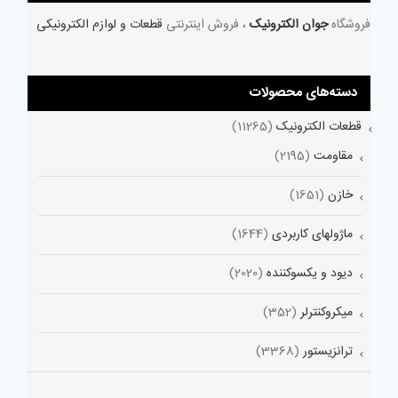
فروشگاه
جوان الکترونیک
، فروش اینترنتی
قطعات و لوازم الکترونیکی
دسته‌های محصولات
قطعات الکترونیک
(11265)
مقاومت
(2195)
خازن
(1651)
ماژولهای کاربردی
(1644)
دیود و یکسوکننده
(2020)
میکروکنترلر
(352)
ترانزیستور
(3368)