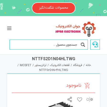
Ski
t
محصولات شگفت‌انگیز
conten
NTTFS2D1N04HLTWG
خانه
/
فروشگاه
/
قطعات الکترونیک
/
ترانزیستور
/
MOSFET
/
NTTFS2D1N04HLTWG
ناموجود