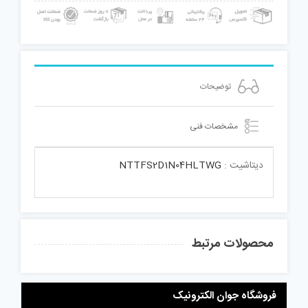
توضیحات
مشخصات فنی
دیتاشیت :
NTTFS2D1N04HLTWG
محصولات مرتبط
فروشگاه جوان الکترونیک