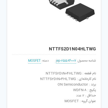
NTTFS2D1N04HLTWG
شناسه محصول:
jep-25584007
دسته:
MOSFET
نام قطعه : NTTFS2D1N04HLTWG
نام کارخانه‌ای : NTTFS2D1N04HLTWG
برند : ON Semiconductor
پکیج : WDFN-8
حداقل : 2 عدد
عنوان گروه : MOSFET