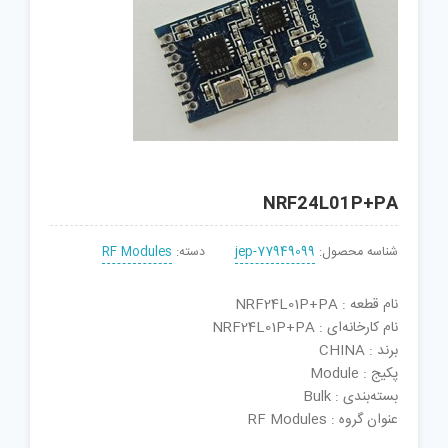
NRF24L01P+PA
شناسه محصول:
jep-77949099
دسته:
RF Modules
نام قطعه : NRF24L01P+PA
نام کارخانه‌ای : NRF24L01P+PA
برند : CHINA
پکیج : Module
بسته‌بندی : Bulk
عنوان گروه : RF Modules