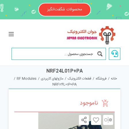
Ski
t
محصولات شگفت‌انگیز
conten
NRF24L01P+PA
خانه
/
فروشگاه
/
قطعات الکترونیک
/
ماژولهای کاربردی
/
RF Modules
/
NRF24L01P+PA
ناموجود