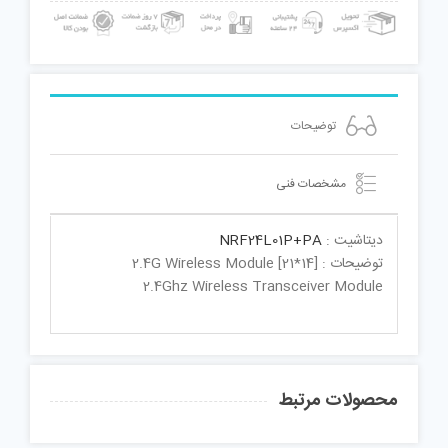
توضیحات
مشخصات فنی
دیتاشیت :
NRF24L01P+PA
توضیحات : 2.4G Wireless Module [21*14]
2.4Ghz Wireless Transceiver Module
محصولات مرتبط