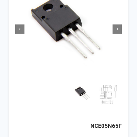


NCE05N65F