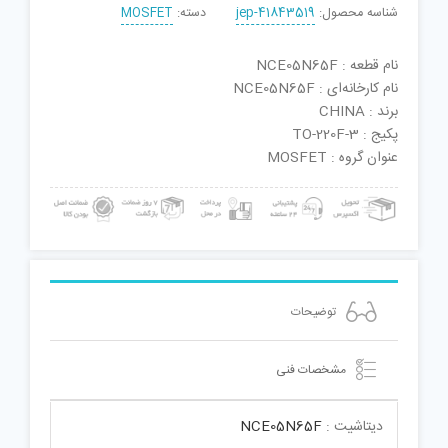
شناسه محصول:
jep-41843519
دسته:
MOSFET
نام قطعه : NCE05N65F
نام کارخانه‌ای : NCE05N65F
برند : CHINA
پکیج : TO-220F-3
عنوان گروه : MOSFET
توضیحات
مشخصات فنی
دیتاشیت :
NCE05N65F