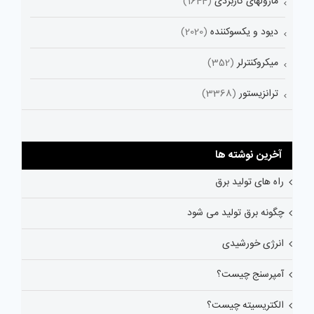
ماژولهای کاربردی
(1644)
دیود و یکسوکننده
(2020)
میکروکنترلر
(352)
ترانزیستور
(3368)
آخرین نوشته ها
راه های تولید برق
چگونه برق تولید می شود
انرژی خورشیدی
آمپرسنج چیست؟
الکتریسیته چیست؟