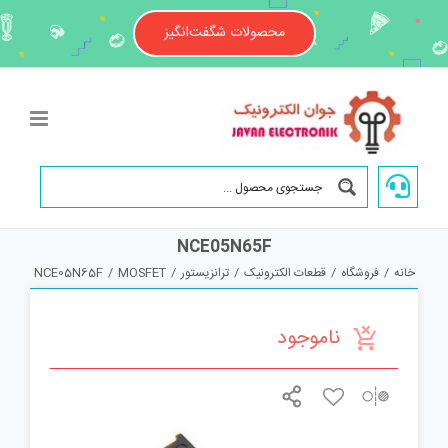
Ski
t
محصولات شگفت‌انگیز
conten
NCE05N65F
خانه
/
فروشگاه
/
قطعات الکترونیک
/
ترانزیستور
/
MOSFET
/
NCE05N65F
ناموجود