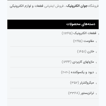
فروشگاه
جوان الکترونیک
، فروش اینترنتی
قطعات و لوازم الکترونیکی
دسته‌های محصولات
قطعات الکترونیک
(11265)
مقاومت
(2195)
خازن
(1651)
ماژولهای کاربردی
(1644)
دیود و یکسوکننده
(2020)
میکروکنترلر
(352)
ترانزیستور
(3368)