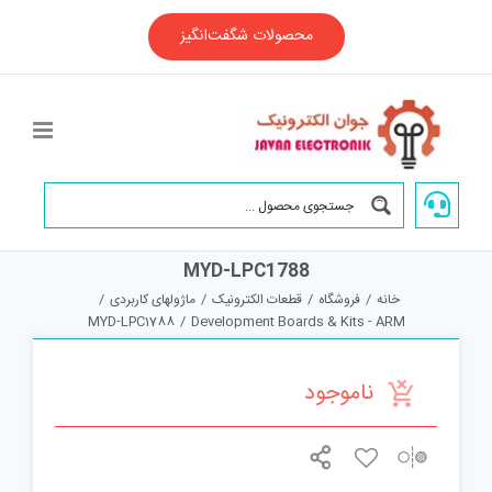
Ski
t
محصولات شگفت‌انگیز
conten
MYD-LPC1788
خانه
/
فروشگاه
/
قطعات الکترونیک
/
ماژولهای کاربردی
/
MYD-LPC1788
/
Development Boards & Kits - ARM
ناموجود